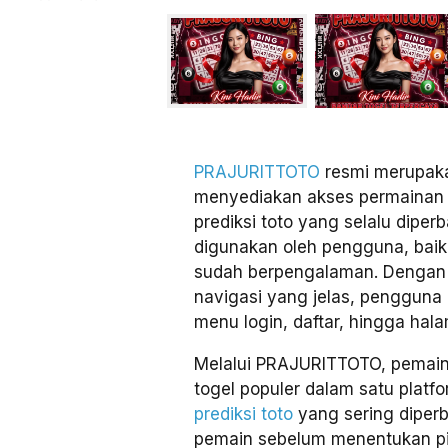
PRAJURITTOTO
resmi merupaka
menyediakan akses permainan t
prediksi toto yang selalu diper
digunakan oleh pengguna, ba
sudah berpengalaman. Dengan 
navigasi yang jelas, penggun
menu login, daftar, hingga hal
Melalui PRAJURITTOTO, pemain
togel populer dalam satu platfor
prediksi toto
yang sering diperb
pemain sebelum menentukan pil