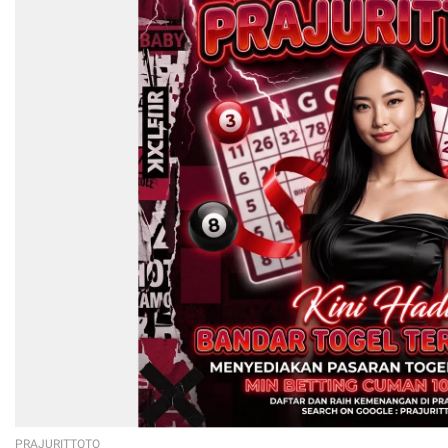
PRAJURITTOTO